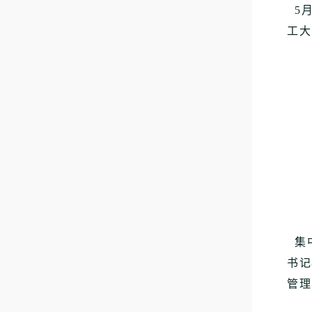
5月
工大
集中
书记
管理