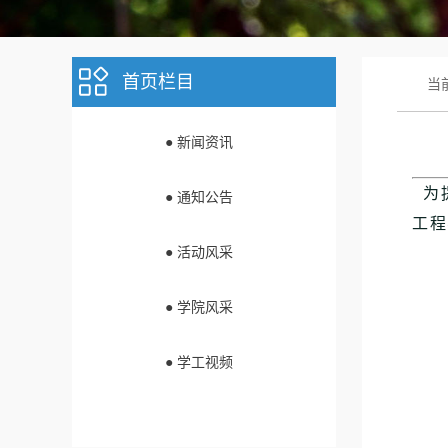
首页栏目
当
● 新闻资讯
为提
● 通知公告
工程
● 活动风采
● 学院风采
● 学工视频