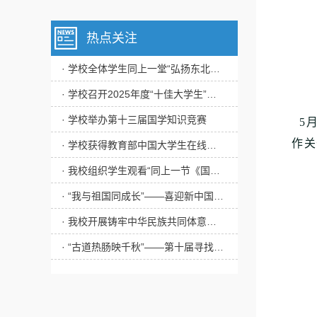
热点关注
· 学校全体学生同上一堂“弘扬东北抗联精神”思政大课
· 学校召开2025年度“十佳大学生”评审会
· 学校举办第十三届国学知识竞赛
5月
作关
· 学校获得教育部中国大学生在线年度表彰多项荣誉
· 我校组织学生观看“同上一节《国家安全教育》课”
· “我与祖国同成长”——喜迎新中国成立75周年主题作品展播
· 我校开展铸牢中华民族共同体意识教育实践活动
· “古道热肠映千秋”——第十届寻找“校园里的道德评书家”活动圆满完成