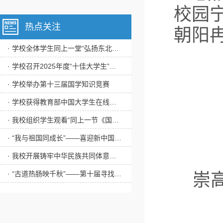
校园
热点关注
朝阳
· 学校全体学生同上一堂“弘扬东北抗联精神”思政大课
· 学校召开2025年度“十佳大学生”评审会
· 学校举办第十三届国学知识竞赛
· 学校获得教育部中国大学生在线年度表彰多项荣誉
· 我校组织学生观看“同上一节《国家安全教育》课”
· “我与祖国同成长”——喜迎新中国成立75周年主题作品展播
· 我校开展铸牢中华民族共同体意识教育实践活动
· “古道热肠映千秋”——第十届寻找“校园里的道德评书家”活动圆满完成
崇