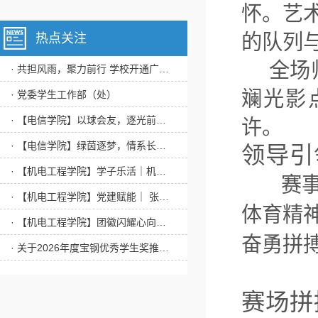
怀。艺
的队列
热点关注
全场师
· 共担风雨，聚力前行 学校开通广西、辽宁和吉林省特大暴雨专项补助通道
斓光影
· 党委学生工作部（处）
· 【电信学院】以球会友，逐光前行｜我院与土木工程学院联合举办毕业季排球友谊赛
许。
· 【电信学院】绿茵逐梦，情系长工程——我院成功举办“送老杯”师生足球告别赛
领导引
· 【机电工程学院】学子乐活｜机电工程学院端午节少数民族暖心慰问座谈会
赛事期
· 【机电工程学院】党建赋能｜ 张邦成副校长为我院学子讲授党课
体育精
· 【机电工程学院】团徽闪耀心向党，挺膺担当向未来 | 机电工程学院2026年上半年新团员入团仪式
奋勇拼
· 关于2026年度宝钢优秀学生奖推荐人选公示
赛场拼