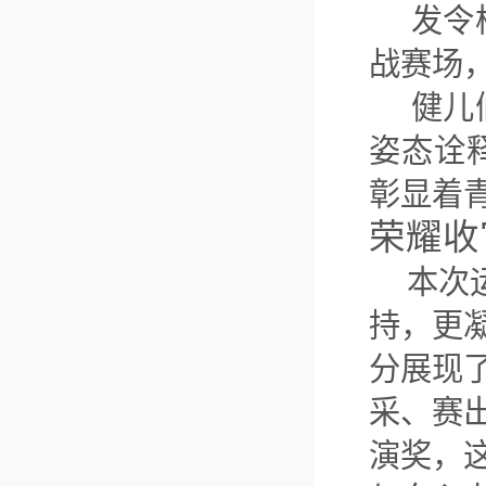
发令枪
战赛场
健儿们
姿态诠
彰显着
荣耀收
本次运
持，更
分展现
采、赛
演奖，