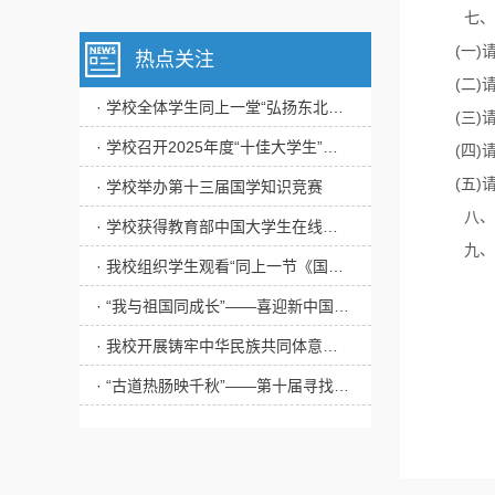
七、
(一
热点关注
(二
· 学校全体学生同上一堂“弘扬东北抗联精神”思政大课
(三
· 学校召开2025年度“十佳大学生”评审会
(四
(五
· 学校举办第十三届国学知识竞赛
八、
· 学校获得教育部中国大学生在线年度表彰多项荣誉
九、
· 我校组织学生观看“同上一节《国家安全教育》课”
· “我与祖国同成长”——喜迎新中国成立75周年主题作品展播
· 我校开展铸牢中华民族共同体意识教育实践活动
· “古道热肠映千秋”——第十届寻找“校园里的道德评书家”活动圆满完成