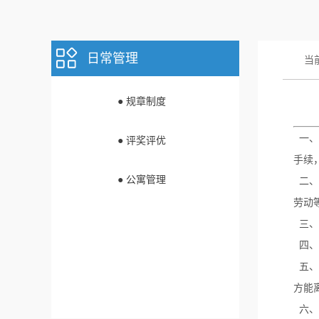
日常管理
当
● 规章制度
一、
● 评奖评优
手续
● 公寓管理
二、
劳动
三、
四、
五、
方能
六、