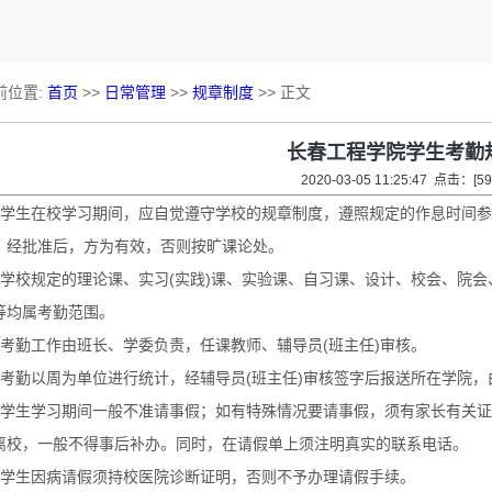
前位置:
首页
>>
日常管理
>>
规章制度
>> 正文
长春工程学院学生考勤
2020-03-05 11:25:47 点击：[
59
学生在校学习期间，应自觉遵守学校的规章制度，遵照规定的作息时间参
，经批准后，方为有效，否则按旷课论处。
学校规定的理论课、实习(实践)课、实验课、自习课、设计、校会、院会
等均属考勤范围。
考勤工作由班长、学委负责，任课教师、辅导员(班主任)审核。
考勤以周为单位进行统计，经辅导员(班主任)审核签字后报送所在学院，
学生学习期间一般不准请事假；如有特殊情况要请事假，须有家长有关证
离校，一般不得事后补办。同时，在请假单上须注明真实的联系电话。
学生因病请假须持校医院诊断证明，否则不予办理请假手续。