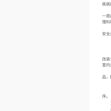
疾病
一周
理科
安全
改装
室内
品，
序。