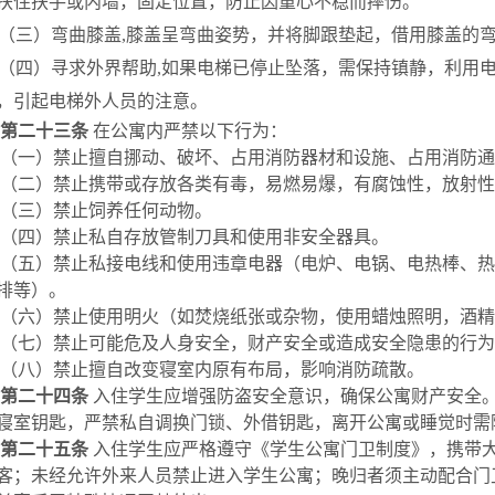
扶住扶手或内墙，固定位置，防止因重心不稳而摔伤。
（三）弯曲膝盖
,膝盖呈弯曲姿势，并将脚跟垫起，借用膝盖的
（四）寻求外界帮助
,如果电梯已停止坠落，需保持镇静，利用
，引起电梯外人员的注意。
第二十三条
在公寓内严禁以下行为：
（一）禁止擅自挪动、破坏、占用消防器材和设施、占用消防通
（二）禁止携带或存放各类有毒，易燃易爆，有腐蚀性，放射性
（三）禁止饲养任何动物。
（四）禁止私自存放管制刀具和使用非安全器具。
（五）禁止私接电线和使用违章电器（电炉、电锅、电热棒、热
排等）。
（六）禁止使用明火（如焚烧纸张或杂物，使用蜡烛照明，酒精
（七）禁止可能危及人身安全，财产安全或造成安全隐患的行为
（八）禁止擅自改变寝室内原有布局，影响消防疏散。
第二十四条
入住学生应增强防盗安全意识，确保公寓财产安全
寝室钥匙，严禁私自调换门锁、外借钥匙，离开公寓或睡觉时需
第二十五条
入住学生应严格遵守《学生公寓门卫制度》，携带
客；未经允许外来人员禁止进入学生公寓；晚归者须主动配合门