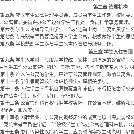
第二章
管理机构
第五条
成立学生公寓管理委员会，成员由学生工作处、校团委
。
公寓管理委员会办公室设在学生工作处，负责日常事务管理。
第六条
学生公寓
辅导员
由学生工作处选聘上岗，主要
负责学生
第七条
专兼职辅导员要经常深入学生公寓，积极做好学生的思
第八条
学校鼓励学生参与学生公寓的管理与服务工作。
第三章
学生入住管理
第九条
学生入学时，应服从学校统一安排，到指定的公寓寝室
由学生工作处公寓管理科统一部署实施，各学院指定专人予以协
第十条
凡入住公寓的学生，应遵守公寓管理规定，缴纳公寓费
第十一条
学生假期留校住宿应按规定办理相关手续。
第十二条
入住学生不得私自调换寝室和床位，不得拒绝由学校
床位私自转让、租住、借住、留宿他人。
第十三条
公寓管理科有权根据学校实际，在公寓基建、维修和
极配合，服从安排。
第十四条
因转专业、原公寓内调整床位的或其他原因需要调整
，原公寓辅导员签字后，学院报学生工作处公寓管理科审批，公
第十五条
患有传染性疾病的学生，应及时向学校主动说明，以