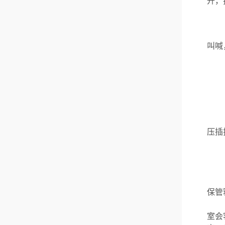
开，
叫喊
压插
保管
室会