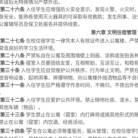
关寝后无特殊情况严禁外出。
第二十六条
入住学生应增强防火安全意识，发现火警、火灾时
身安全，能熟练使用灭火器具的可采取有效救助；发生刑事、治
公寓辅导员及保卫处报告并提供线索。
第六章
文明住宿管理
第二十七条
在校住宿学生一律凭本人有效证件进入公寓楼，严
营造良好的学习生活环境。
第二十八条
严禁私自在公寓及周围墙壁上刻画、涂鸦或张贴各
第二十九条
寝室人员要团结友爱，互相帮助，互谅互让，和睦
第三十条
入住学生应自觉维护公共秩序，行为举止文明。严禁
放音响设备、起哄闹事、摔爆响物、向公寓楼外抛洒物品等不良
第三十一条
入住学生应严格遵守作息时间，不晚归，不夜出外
。
第三十二条
入住学生应爱护公共环境。禁止随地吐痰、泼水，
其他车辆（物品）。
第三十三条
学生禁止在公寓（寝室）内打麻将或搞其他形式的
禁止在公寓（寝室）内饮酒、经商活动。
学
第三十四条
生在公寓必须尊重服务，服从管理；在校住宿学