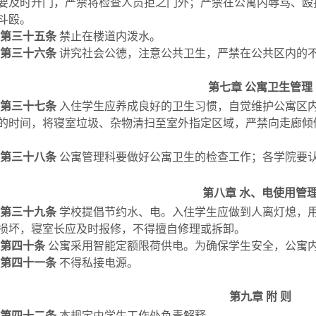
要及时开门，严禁将检查人员拒之门外；严禁在公寓内辱骂、殴
斗殴。
第三十五条
禁止在楼道内泼水。
第三十六条
讲究社会公德，注意公共卫生，严禁在公共区内的
第七章
公寓卫生管理
第三十七条
入住学生应养成良好的卫生习惯，自觉维护公寓区
的时间，将寝室垃圾、杂物清扫至室外指定区域，严禁向走廊倾
第三十八条
公寓管理科要做好公寓卫生的检查工作；各学院要
第八章
水
、
电使用管
第三十九条
学校提倡节约水、电。入住学生应做到人离灯熄，
损坏，寝室长应及时报修，不得擅自修理或拆卸。
第四十条
公寓采用智能定额限荷供电。为确保学生安全，公寓
第四十一条
不得私接电源。
第九章
附
则
第四十二条
本规定由学生工作处负责解释。