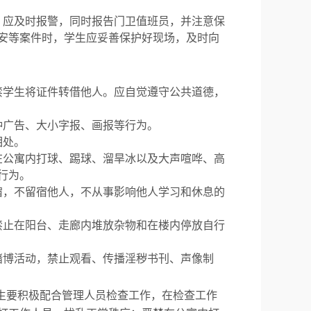
，应及时报警，同时报告门卫值班员，并注意保
安等案件时，学生应妥善保护好现场，及时向
禁学生将证件转借他人。应自觉遵守公共道德，
种广告、大小字报、画报等行为。
相处。
在公寓内打球、踢球、溜旱冰以及大声喧哗、高
行为。
宿，不留宿他人，不从事影响他人学习和休息的
禁止在阳台、走廊内堆放杂物和在楼内停放自行
赌博活动，禁止观看、传播淫秽书刊、声像制
生要积极配合管理人员检查工作，在检查工作