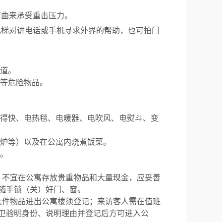
弯曲来承受重击压力。
电梯对讲电话或手机寻求外界的帮助，也可拍门
道。
等危险物品。
得快、电热毯、电暖器、电吹风、电熨斗、变
炉等）以及在公寓内烧煮饭菜。
。
。不宜在公寓存放贵重物品和大量现金，应妥善
随手锁（关）好门、窗。
大件物品进出公寓楼须登记；来访客人需在值班
卫验明身份、说明理由并登记后方可进入公