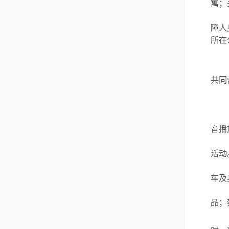
寓；
障人
所在
共同
音播
活动
车及
品；