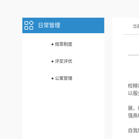
日常管理
当
● 规章制度
● 评奖评优
● 公寓管理
校精
以服
展，
强高
自我