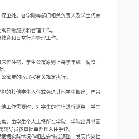
、保卫处、各学院等部门
相关
负责人及学生
代表
公寓
日常服务和管理工作。
想教育和日常行为管理工作。
和床位住宿，学生公寓原则上每学年统一调整一
助。
，公寓费的收取按有关规定执行。
安排的其他学生入住或强迫其他学生搬出；严禁
其他工作需要时，对学生的住宿进行调整，学生
公寓，由学生个人上报所在学院，学院出具书面
寓辅导员按审批单办理入住手续。
便根据实际情况作相应安排或调整；发现传染性