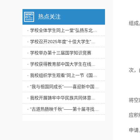
热点关注
组成
· 学校全体学生同上一堂“弘扬东北抗联精神”思政大课
· 学校召开2025年度“十佳大学生”评审会
· 学校举办第十三届国学知识竞赛
· 学校获得教育部中国大学生在线年度表彰多项荣誉
次，
· 我校组织学生观看“同上一节《国家安全教育》课”
· “我与祖国同成长”——喜迎新中国成立75周年主题作品展播
· 我校开展铸牢中华民族共同体意识教育实践活动
将空
· “古道热肠映千秋”——第十届寻找“校园里的道德评书家”活动圆满完成
应积
申请