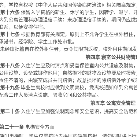
的，学校有权按《中华人民共和国传染病防治法》相关隔离规定
第十六条
保留入学资格的新生、休学的学生，因转学、退学、
内到公寓管理科办理退宿手续；未办理退宿手续的，期间仍应缴
联系，以便安排住宿。
第十七条
根据教育部有关规定，原则上不允许学生在校外租住
承诺书，经学院、学生工作处审批。
未经审批擅自在校外租住者，责令其限期返校，校外租住期间发
第四章
寝室公共财物管
第十八条
入住学生应及时清点和妥善保管室内公共设施及财物
公用设施、设备或挪作他用；自然损坏的财物及设施要及时报修
责任不清的，由寝室成员共同赔偿；故意损坏的除赔偿外给予纪
第十九条
毕业生离校时应做到文明离校，凭离校通知单到公寓
配合工作人员清点设施、验收房间和公共物品。
第五章
公寓安全管理
第二十条
入住学生应加强法制观念和安全意识，提高安全防范
第二十一条
电梯安全方面
呼叫电梯时，学生仅需按所去楼层的呼叫按键，请勿同时将上行