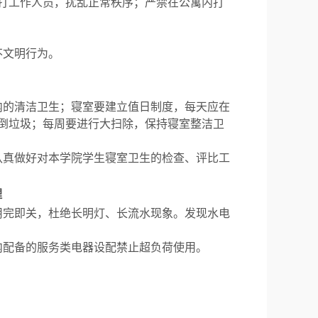
打工作人员，扰乱正常秩序；严禁在公寓内打
不文明行为。
内的清洁卫生；寝室要建立值日制度，每天应在
倒垃圾；每周要进行大扫除，保持寝室整洁卫
认真做好对本学院学生寝室卫生的检查、评比工
理
用完即关，杜绝长明灯、长流水现象。发现水电
内配备的服务类电器设配禁止超负荷使用。