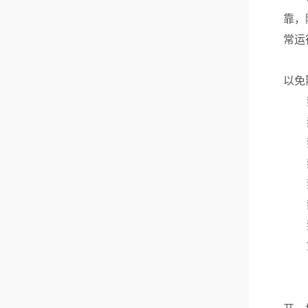
靠，
常运
以免