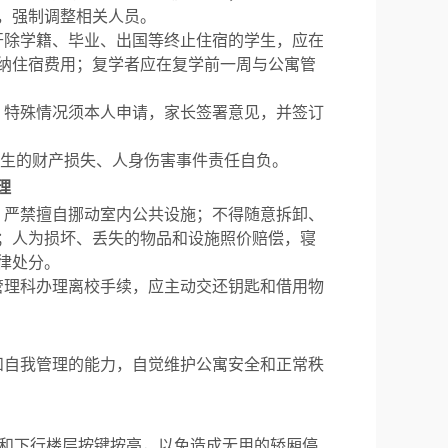
，强制调整相关人员。
开除学籍、毕业、出国等终止住宿的学生，应在
纳住宿费用；复学者应在复学前一周与公寓管
，特殊情况须本人申请，家长签署意见，并签订
生的财产损失、人身伤害事件责任自负。
理
，严禁擅自挪动室内公共设施；不得随意拆卸、
；人为损坏、丢失的物品和设施照价赔偿，寝
律处分。
管理科办理离校手续，应主动交还钥匙和借用物
和自我管理的能力，自觉维护公寓安全和正常秩
和下行楼层按键按亮，以免造成无用的轿厢停