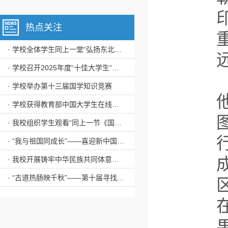
热点关注
· 学校全体学生同上一堂“弘扬东北抗联精神”思政大课
· 学校召开2025年度“十佳大学生”评审会
· 学校举办第十三届国学知识竞赛
· 学校获得教育部中国大学生在线年度表彰多项荣誉
· 我校组织学生观看“同上一节《国家安全教育》课”
· “我与祖国同成长”——喜迎新中国成立75周年主题作品展播
· 我校开展铸牢中华民族共同体意识教育实践活动
· “古道热肠映千秋”——第十届寻找“校园里的道德评书家”活动圆满完成