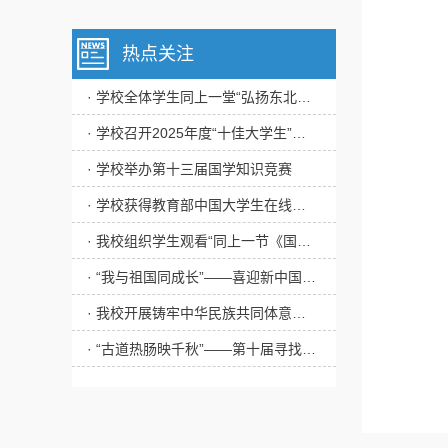
热点关注
· 学校全体学生同上一堂“弘扬东北抗联精神”思政大课
· 学校召开2025年度“十佳大学生”评审会
· 学校举办第十三届国学知识竞赛
· 学校获得教育部中国大学生在线年度表彰多项荣誉
· 我校组织学生观看“同上一节《国家安全教育》课”
· “我与祖国同成长”——喜迎新中国成立75周年主题作品展播
· 我校开展铸牢中华民族共同体意识教育实践活动
· “古道热肠映千秋”——第十届寻找“校园里的道德评书家”活动圆满完成