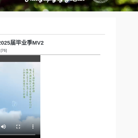
25届毕业季MV2
[
76
]