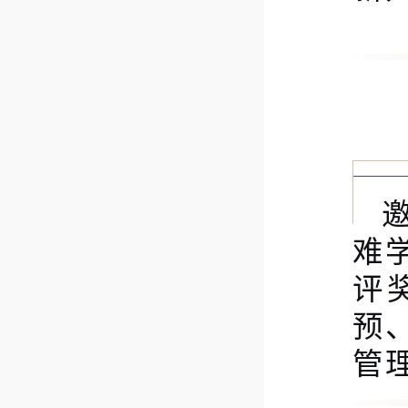
难
评
预
管