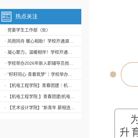
热点关注
· 党委学生工作部（处）
· 风雨同舟 暖心相助！学校开通湖北恩施山洪灾害、新疆阿克苏地震灾害专项补助通道
· 凝心聚力，温暖相伴！学校开通广西柳州地震灾害专项补助通道
· 学校举办2026年新入职辅导员岗前培训实习
· “籽籽同心·青春筑梦”｜学校举办铸牢中华民族共同体意识主题游园会
· 【机电工程学院】青春团建｜机电工程学院开展“赓续雷锋精神，践行青春担当”主题团日活动
· 【机电工程学院 】青春团建|机电工程学院 “国家安全，青春挺膺”活动
· 【艺术设计学院】“新青年 薪相连”主题书信活动
升