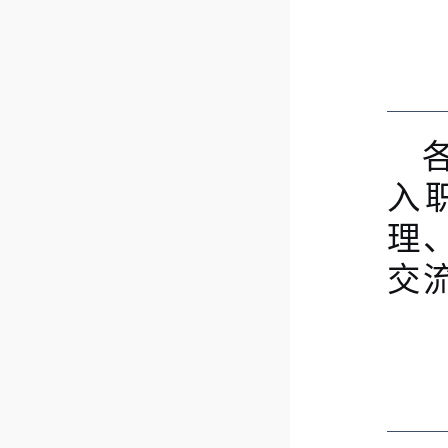
入
理
交