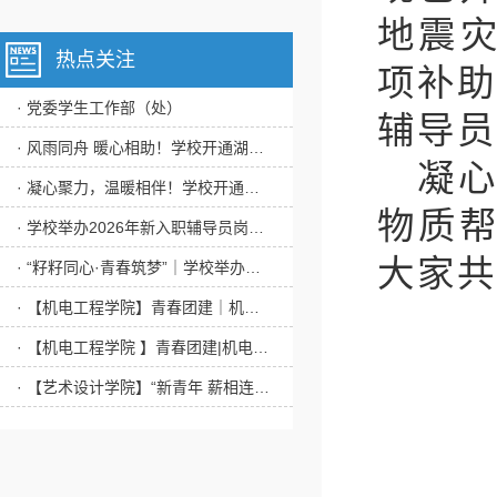
地震
热点关注
项补助
· 党委学生工作部（处）
辅导员
· 风雨同舟 暖心相助！学校开通湖北恩施山洪灾害、新疆阿克苏地震灾害专项补助通道
凝
· 凝心聚力，温暖相伴！学校开通广西柳州地震灾害专项补助通道
物质
· 学校举办2026年新入职辅导员岗前培训实习
大家共
· “籽籽同心·青春筑梦”｜学校举办铸牢中华民族共同体意识主题游园会
· 【机电工程学院】青春团建｜机电工程学院开展“赓续雷锋精神，践行青春担当”主题团日活动
· 【机电工程学院 】青春团建|机电工程学院 “国家安全，青春挺膺”活动
· 【艺术设计学院】“新青年 薪相连”主题书信活动