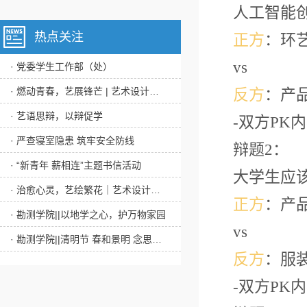
人工智能
热点关注
正方
：环
vs
· 党委学生工作部（处）
· 燃动青春，艺展锋芒 | 艺术设计学院第22届田径运动会震撼来袭！
反方
：产
· 艺语思辩，以辩促学
-双方PK内
· 严查寝室隐患 筑牢安全防线
辩题
2：
· “新青年 薪相连”主题书信活动
大学生应
· 治愈心灵，艺绘繁花｜艺术设计学院心理嘉年华活动圆满结束
正方
：产
· 勘测学院||以地学之心，护万物家园
vs
· 勘测学院||清明节 春和景明 念思绵长
反方
：服
-双方PK内