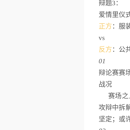
辩题
3：
爱情里仪
正方
：服
vs
反方
：公
01
辩论赛赛
战况
赛场之上
攻辩中拆
坚定；或