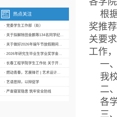
各学院
根
热点关注
奖推荐
· 党委学生工作部（处）
· 关于拟解除田金鹏等134名同学纪律处分的公示
关要求
· 关于做好2026年端午节放假期间学生安全稳定工作的通知
工作，
· 2026年研究生毕业生学业奖学金、优秀毕业研究生拟评选人员名单
一
· 长春工程学院学生工作处 关于开展2026年度宝钢优秀学生奖 推荐评审工作的通知
· 燃动青春，艺展锋芒 | 艺术设计学院第22届田径运动会震撼来袭！
我
· 艺语思辩，以辩促学
二
· 严查寝室隐患 筑牢安全防线
各
三