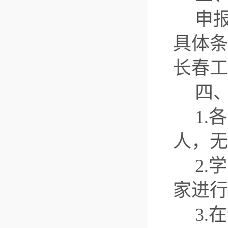
申
具体条
长春工
四
1
人，无
2
家进行
3.
在